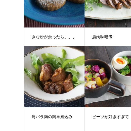
きな粉が余ったら、、、
鹿肉味噌煮
肩バラ肉の簡単煮込み
ビーツが好きすぎて