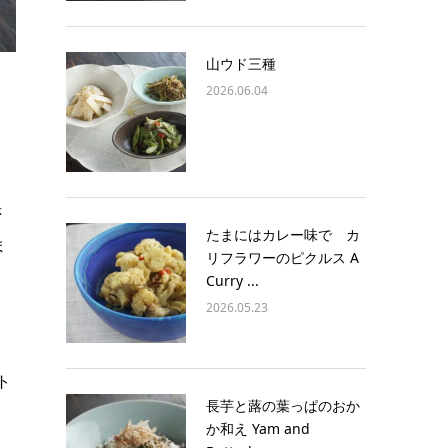
山ウド三種
2026.06.04
赤
たまにはカレー味で カ
ま
リフラワーのピクルス A
Curry ...
2026.05.23
、
ト
長芋と蕗の葉っぱのおか
か和え Yam and