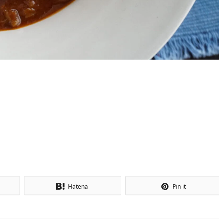
Hatena
Pin it