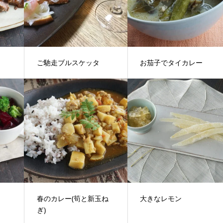
ご馳走ブルスケッタ
お茄子でタイカレー
春のカレー(筍と新玉ね
大きなレモン
ぎ)