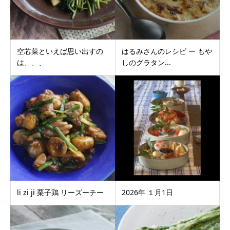
空芯菜といえば思い出すの
はるみさんのレシピ ー もや
は、、、
しのグラタン...
li zi ji 栗子鶏 リーズーチー
2026年 １月1日