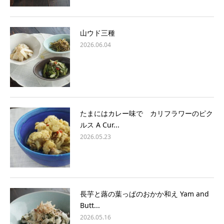
山ウド三種
2026.06.04
たまにはカレー味で カリフラワーのピク
ルス A Cur...
2026.05.23
長芋と蕗の葉っぱのおかか和え Yam and
Butt...
2026.05.16