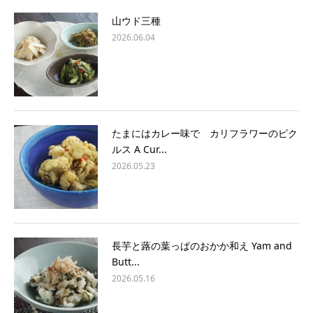
山ウド三種
2026.06.04
たまにはカレー味で カリフラワーのピク
ルス A Cur...
2026.05.23
長芋と蕗の葉っぱのおかか和え Yam and
Butt...
2026.05.16