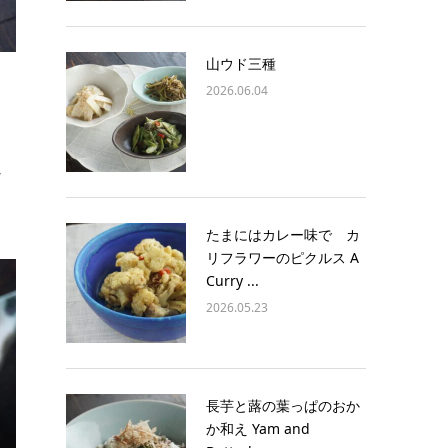
山ウド三種
2026.06.04
な
たまにはカレー味で カ
リフラワーのピクルス A
Curry ...
2026.05.23
長芋と蕗の葉っぱのおか
か和え Yam and