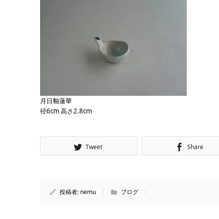
月日釉蓮華
径6cm 高さ2.8cm
Tweet
Share
投稿者:
nemu
ブログ