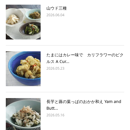
山ウド三種
2026.06.04
たまにはカレー味で カリフラワーのピク
ルス A Cur...
2026.05.23
長芋と蕗の葉っぱのおかか和え Yam and
Butt...
2026.05.16