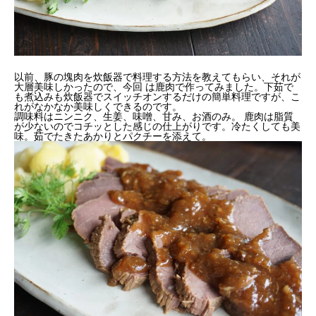
以前、豚の塊肉を炊飯器で料理する方法を教えてもらい、
それが
大層美味しかったので、今回 は鹿肉で作ってみました。
下茹で
も煮込みも炊飯器でスイッチオンするだけの簡単料理ですが
、こ
れがなかなか美味しくできるのです。
調味料はニンニク、生姜、味噌、甘み、お酒のみ。 鹿肉は脂質
が少ないのでコチッとした感じの仕上がりです。
冷たくしても美
味。茹でたきたあかりとパクチーを添えて。