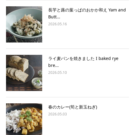
長芋と蕗の葉っぱのおかか和え Yam and
Butt...
2026.05.16
ライ麦パンを焼きました I baked rye
bre...
2026.05.10
春のカレー(筍と新玉ねぎ)
2026.05.03