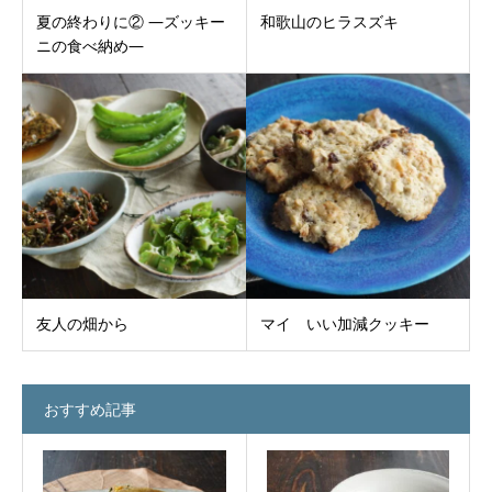
夏の終わりに② ―ズッキー
和歌山のヒラスズキ
ニの食べ納め―
友人の畑から
マイ いい加減クッキー
おすすめ記事