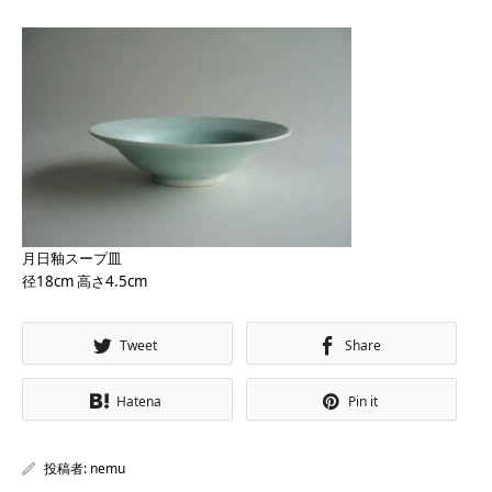
月日釉スープ皿
径18cm 高さ4.5cm
Tweet
Share
Hatena
Pin it
投稿者:
nemu