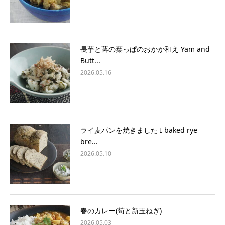
長芋と蕗の葉っぱのおかか和え Yam and
Butt...
2026.05.16
ライ麦パンを焼きました I baked rye
bre...
2026.05.10
春のカレー(筍と新玉ねぎ)
2026.05.03