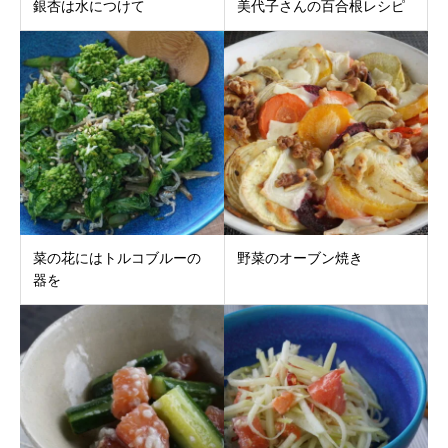
銀杏は水につけて
美代子さんの百合根レシピ
菜の花にはトルコブルーの
野菜のオーブン焼き
器を