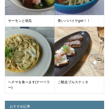
サーモンと胡瓜
青いパパイヤget！！
ヘチマを食べます(ナーベラ
ご馳走ブルスケッタ
ー)
おすすめ記事