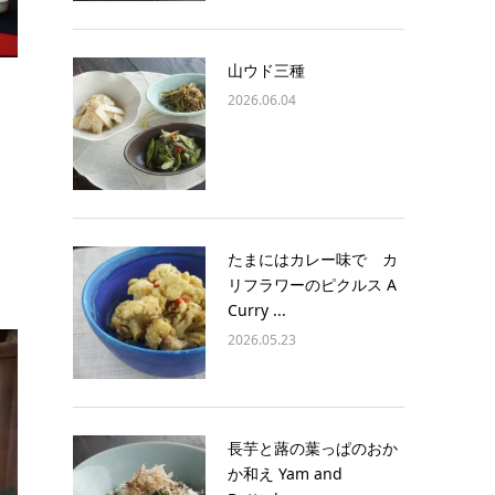
山ウド三種
2026.06.04
たまにはカレー味で カ
リフラワーのピクルス A
Curry ...
2026.05.23
長芋と蕗の葉っぱのおか
か和え Yam and