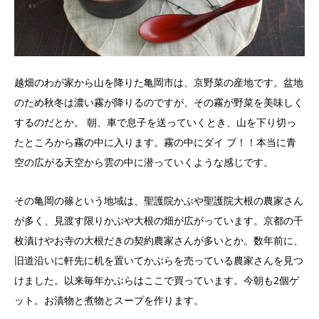
越畑のわが家から山を降りた亀岡市は、京野菜の産地です。盆地
のため秋冬は濃い霧が降りるのですが、その霧が野菜を美味しく
するのだとか。 朝、車で息子を送っていくとき、山を下り切っ
たところから霧の中に入ります。霧の中にダイ ブ！！本当に青
空の広がる天空から雲の中に潜っていくような感じです。
その亀岡の篠という地域は、聖護院かぶや聖護院大根の農家さん
が多く、見渡す限りかぶや大根の畑が広がっています。京都の千
枚漬けやお寺の大根だきの契約農家さんが多いとか。数年前に、
旧道沿いに軒先に机を置いてかぶらを売っている農家さんを見つ
けました。以来毎年かぶらはここで買っています。今朝も2個ゲ
ット。お漬物と煮物とスープを作ります。