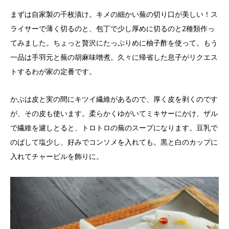
まずは自家製の千枚漬け。キメの細かい蕪の切り口が美しい！ス
ライサーで薄く切るのと、包丁で少し厚めに切るのと2種類作っ
てみました。ちょっと贅沢にたっぷりめに柚子酢を使って。もう
一品は手羽元と蕪の胡麻味噌煮。久々に帰省した息子がリクエス
トするわが家の定番です。
かぶは皮と実の間にキツイ繊維があるので、厚く皮を剥くのです
が、その皮も使います。柔らかくゆがいてミキサーにかけ、ザル
で繊維を濾しとると、トロトロの蕪のスープになります。豆乳で
のばして塩少し、好みでコンソメを入れても。黒と白のカップに
入れてチャービルを飾りに。