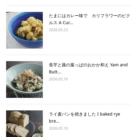
たまにはカレー味で カリフラワーのピク
ルス A Cur...
2026.05.23
長芋と蕗の葉っぱのおかか和え Yam and
Butt...
2026.05.16
ライ麦パンを焼きました I baked rye
bre...
2026.05.10