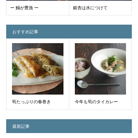
ー 鰯が豊漁 ー
銀杏は水につけて
おすすめ記事
筍たっぷりの春巻き
今年も筍のタイカレー
最新記事