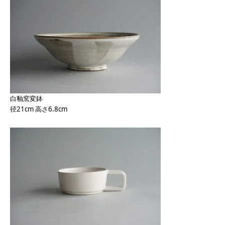
白釉窯変鉢
径21cm 高さ6.8cm