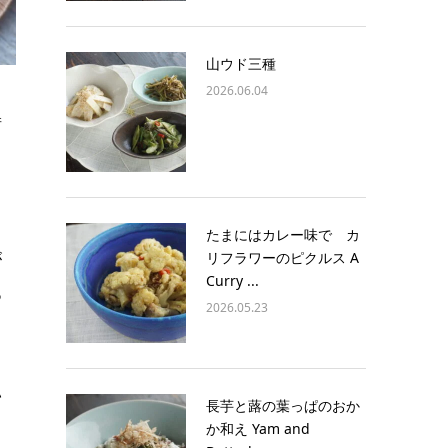
山ウド三種
2026.06.04
街
る
たまにはカレー味で カ
が
リフラワーのピクルス A
Curry ...
あ
2026.05.23
い
長芋と蕗の葉っぱのおか
か和え Yam and